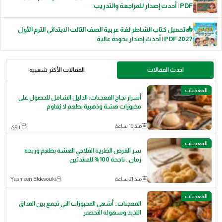
PDF | أحدث إصدار للمراجعة والتدريب
📥 تحميل كتاب الشاطر لغة عربية الصف الثالث الابتدائي الترم الأول
2027 PDF | أحدث إصدار بجودة عالية
احدث المقالات
المقالات الأكثر شعبية
المعجنات
أسرار نجاح المعجنات: الدليل الشامل للحصول على
مخبوزات هشة وذهبية بطعم لا يُقاوم
منذ 19 ساعة
أروى
المعجنات
سر القرص الطرية الفلاحي الهشة بطعم وريحة
زمان.. ناجحة 100% للمبتدئين
منذ 21 ساعة
Yasmeen Eldesouki
المعجنات
المعجنات.. أشهى المخبوزات التي تجمع بين المذاق
اللذيذ وسهولة التحضير