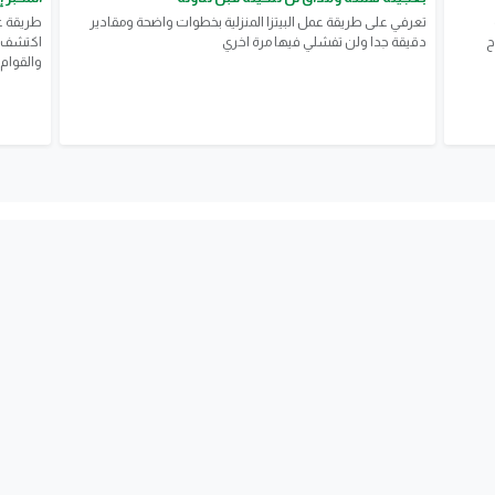
تعرفي على طريقة عمل البيتزا المنزلية بخطوات واضحة ومقادير
​طريقة ع
ح
دقيقة جدا ولن تفشلي فيها مرة اخري
اكتشف ا
والقوام