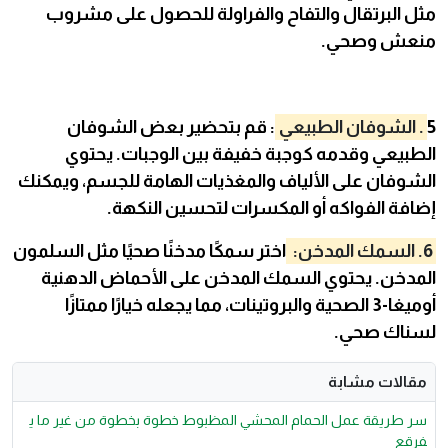
مثل البرتقال والتفاح والفراولة للحصول على مشروب
منعش وصحي.
5
. الشوفان الطبيعي
: قم بتحضير بعض الشوفان
الطبيعي وقدمه كوجبة خفيفة بين الوجبات. يحتوي
الشوفان على الألياف والمغذيات الهامة للجسم، ويمكنك
إضافة الفواكه أو المكسرات لتحسين النكهة.
6. السمك المدخن:
اختر سمكًا مدخنًا صحيًا مثل السلمون
المدخن. يحتوي السمك المدخن على الأحماض الدهنية
أوميغا-3 الصحية والبروتينات، مما يجعله خيارًا ممتازًا
لسناك صحي.
مقالات مشابة
سر طريقة عمل الحمام المحشي المظبوط خطوة بخطوة من غير ما ي
فرقع