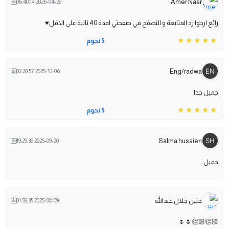
Amer Nasr
2026-04-28 06:40:14
رائع ارجوا رد المتابعة و التصفح في صفحتي لمدة 40 ثانية على الاقل♥️
5 نجوم
Eng/radwa
2025-10-06 02:20:57
جميل جدا
5 نجوم
Salma hussien
2025-09-20 19:29:39
جميل
حنين جلال عبدالله
2025-08-09 01:58:35
👏🏻👏🏻🌷🌷