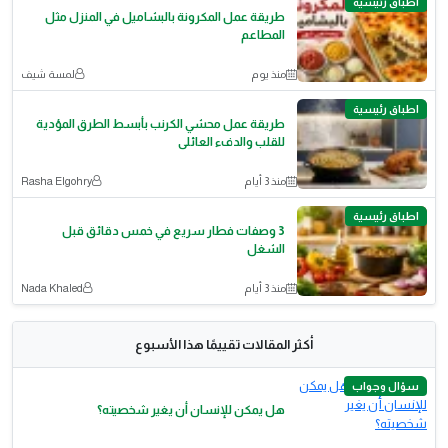
اطباق رئيسية
طريقة عمل المكرونة بالبشاميل في المنزل مثل
المطاعم
منذ يوم
لمسة شيف
اطباق رئيسية
طريقة عمل محشي الكرنب بأبسط الطرق المؤدية
للقلب والدفء العائلى
منذ 3 أيام
Rasha Elgohry
اطباق رئيسية
3 وصفات فطار سريع في خمس دقائق قبل
الشغل
منذ 3 أيام
Nada Khaled
أكثر المقالات تقييمًا هذا الأسبوع
سؤال وجواب
هل يمكن للإنسان أن يغير شخصيته؟