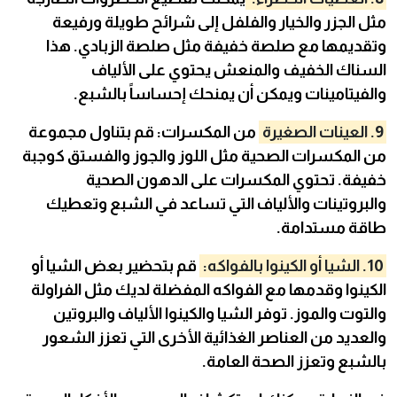
مثل الجزر والخيار والفلفل إلى شرائح طويلة ورفيعة
وتقديمها مع صلصة خفيفة مثل صلصة الزبادي. هذا
السناك الخفيف والمنعش يحتوي على الألياف
والفيتامينات ويمكن أن يمنحك إحساساً بالشبع.
9. العينات الصغيرة
من المكسرات: قم بتناول مجموعة
من المكسرات الصحية مثل اللوز والجوز والفستق كوجبة
خفيفة. تحتوي المكسرات على الدهون الصحية
والبروتينات والألياف التي تساعد في الشبع وتعطيك
طاقة مستدامة.
10. الشيا أو الكينوا بالفواكه:
قم بتحضير بعض الشيا أو
الكينوا وقدمها مع الفواكه المفضلة لديك مثل الفراولة
والتوت والموز. توفر الشيا والكينوا الألياف والبروتين
والعديد من العناصر الغذائية الأخرى التي تعزز الشعور
بالشبع وتعزز الصحة العامة.