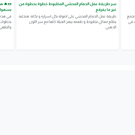
سر طريقة عمل الحمام المحشي المظبوط خطوة بخطوة من
🌭🔥 ه
غير ما يفرقع
بسهولة
 تجمع
طريقة عمل الحمام المحشي على اصوله بكل اسراره و تكاته. هتخليه
في هذه 
ب في
يطلع معاكي مظبوط و طعمه يبهر العيلة كلها مع سر اللون
بخطوات 
الذهبي
والطهي، 