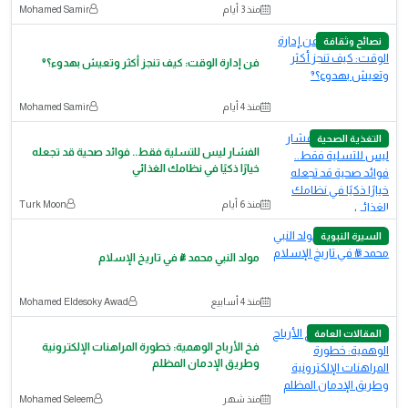
منذ 3 أيام
Mohamed Samir
نصائح وثقافة
فن إدارة الوقت: كيف تنجز أكثر وتعيش بهدوء؟⁹
منذ 4 أيام
Mohamed Samir
التغذية الصحية
الفشار ليس للتسلية فقط.. فوائد صحية قد تجعله
خيارًا ذكيًا في نظامك الغذائي
منذ 6 أيام
Turk Moon
السيرة النبوية
مولد النبي محمد ﷺ في تاريخ الإسلام
منذ 4 أسابيع
Mohamed Eldesoky Awad
المقالات العامة
​فخ الأرباح الوهمية: خطورة المراهنات الإلكترونية
وطريق الإدمان المظلم
منذ شهر
Mohamed Seleem