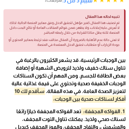
تقييم 5 من 5.
3 المراجعات
تنبيه لحاله هذا المقال
تم تصنيف هذا المقال كغير مؤهل لتحقيق الدخل وفق معايير المنصة الحالية. لذلك
لا تُعرض عليه إعلانات، ولا يظهر ضمن قوائم المقالات العامة أو نتائج البحث داخل
المنصة، لكنه يظل متاحًا للقراءة من خلال رابطه المباشر.
لا تعني حالة عدم الأهلية بالضرورة أن المقال مخالف؛ فقد ترتبط بمعايير المحتوى أو
جودة الزيارات أو متطلبات تحقيق الدخل المعتمدة في المنصة.
بين الوجبات الرئيسية، قد يشعر الكثيرون بالرغبة في
تناول سناك خفيف ولذيذ لترويض الشهية أو إضافة
بعض الطاقة للجسم. ومن المهم أن تكون السناكات
الوجبات الخفيفة صحية وتحتوي على قيمة غذائية عالية
لتعزيز الصحة العامة. في هذه المقالة،
سأقدم لك 10
أفكار لسناكات صحية بين الوجبات:
1. الفواكه المجففة:
تعد الفواكه المجففة خيارًا رائعًا
لسناك صحي ولذيذ. يمكنك تناول التوت المجفف،
والمشمش، والتفاح المجفف، والموز المجفف كبديل