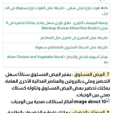
🌭🔥 هوت دوغ منزلي شهي - طريقة عمل الهوت دوغ بسهولة في الم
نزل
وصفة البيبيمباب الكوري.. طبق كوري سهل ولذيذ يمكنك تحضيره في ال
منزل///Bibimbap (Korean Mixed Rice Bowl)
طريقة عمل الجمبري في المنزل مثل المطاعم
طريقة عمل السمك المشوي بالطماطم بسهولة
نودلز آسيوية بالدجاج والخضار / Asian Chicken and Vegetable Noodl
es
7. البيض المسلوق
: يعتبر البيض المسلوق سناكًا سهل
التحضير ومليء بالبروتين والعناصر الغذائية الأخرى الهامة.
يمكنك تحضير بعض البيض المسلوق وتناوله كسناك
صحي بين الوجبات.
8. العصيّات الخضراء:
يمكنك تقطيع الخضروات الطازجة