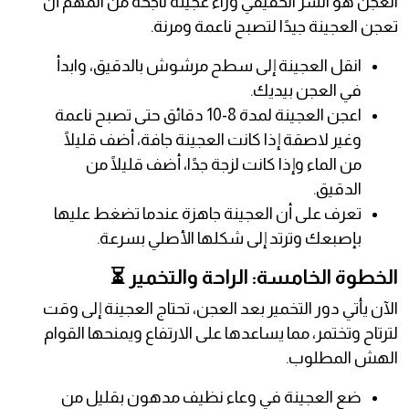
العجن هو السر الحقيقي وراء عجينة ناجحة من المهم أن
تعجن العجينة جيدًا لتصبح ناعمة ومرنة.
انقل العجينة إلى سطح مرشوش بالدقيق، وابدأ
في العجن بيديك.
اعجن العجينة لمدة 8-10 دقائق حتى تصبح ناعمة
وغير لاصقة إذا كانت العجينة جافة، أضف قليلًا
من الماء وإذا كانت لزجة جدًا، أضف قليلًا من
الدقيق.
تعرف على أن العجينة جاهزة عندما تضغط عليها
بإصبعك وترتد إلى شكلها الأصلي بسرعة.
الخطوة الخامسة: الراحة والتخمير ⏳
الآن يأتي دور التخمير بعد العجن، تحتاج العجينة إلى وقت
لترتاح وتختمر، مما يساعدها على الارتفاع ويمنحها القوام
الهش المطلوب.
ضع العجينة في وعاء نظيف مدهون بقليل من