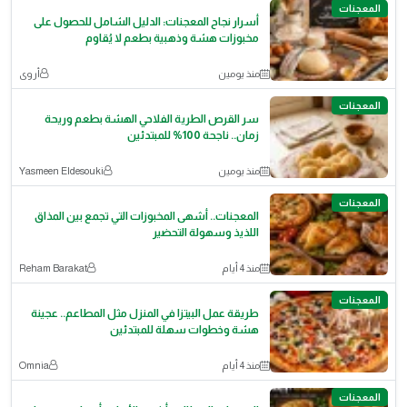
المعجنات
أسرار نجاح المعجنات: الدليل الشامل للحصول على
مخبوزات هشة وذهبية بطعم لا يُقاوم
منذ يومين
أروى
المعجنات
سر القرص الطرية الفلاحي الهشة بطعم وريحة
زمان.. ناجحة 100% للمبتدئين
منذ يومين
Yasmeen Eldesouki
المعجنات
المعجنات.. أشهى المخبوزات التي تجمع بين المذاق
اللذيذ وسهولة التحضير
منذ 4 أيام
Reham Barakat
المعجنات
طريقة عمل البيتزا في المنزل مثل المطاعم.. عجينة
هشة وخطوات سهلة للمبتدئين
منذ 4 أيام
Omnia
المعجنات