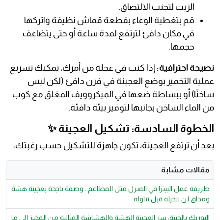
الزيت لتجنب الالتصاق.
قم بتغطية الوعاء بقطعة قماش نظيفة واتركها
في مكان دافئ لترتفع لمدة ساعة أو حتى يتضاعف
حجمها.
نصيحة احترافية:
إذا كنت في عجلة من أمرك، يمكنك تسريع
عملية التخمير بوضع العجينة في فرن دافئ (لكن ليس
ساخنًا) أو ببساطة ضعها في الميكروويف المغلق مع كوب
من الماء الساخن بجانبها لتوفير بيئة دافئة.
الخطوة السادسة: تشكيل العجينة ✨
بعد أن ترتفع العجينة، تكون جاهزة للتشكيل حسب رغبتك:.
مقالات مشابة
طريقة عمل البيتزا في المنزل مثل المطاعم.. وصفة ناجحة بعجينة هشة
ومذاق لن تتخيله قبل تناولة
البوريك بالجبنة: سر العجينة الهشة والهشاشة المثالية من المخبز إلى ما