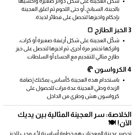
شكّل العجينة على شكل دوائر صغيرة واحشيها
بالجبنة، السبانخ، أو حتى اللحوم ثم اغلق العجينة
بإحكام واخبزها لتحصل على فطائر لذيذة.
3 الخبز الطازج 🍞
شكّل العجينة على شكل أرغفة صغيرة أو كرات،
واتركها تختمر مرة أخرى، ثم اخبزها لتحصل على خبز
طازج مثالي للتقديم مع الحساء أو السلطات.
4 الكرواسون 🥐
باستخدام هذه العجينة كأساس، يمكنك إضافة
الزبدة وطي العجينة عدة مرات للحصول على
كرواسون هش وطري من الداخل.
الخلاصة: سر العجينة المثالية بين يديك
الآن! 🍽️
تحضير عجينة المعجنات هو خطوة أساسية لأي محب للخبز