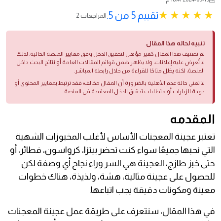
تقييم 5 من 5.
2 المراجعات
تنبيه لحاله هذا المقال
تم تصنيف هذا المقال كغير مؤهل لتحقيق الدخل وفق معايير المنصة الحالية. لذلك
لا تُعرض عليه إعلانات، ولا يظهر ضمن قوائم المقالات العامة أو نتائج البحث داخل
المنصة، لكنه يظل متاحًا للقراءة من خلال رابطه المباشر.
لا تعني حالة عدم الأهلية بالضرورة أن المقال مخالف؛ فقد ترتبط بمعايير المحتوى أو
جودة الزيارات أو متطلبات تحقيق الدخل المعتمدة في المنصة.
المقدمه
تعتبر عجينة المعجنات الأساس لأغلب المخبوزات الشهية
التي نحبها جميعًا سواء كنت تحضر بيتزا، كرواسون، فطائر، أو
حتى خبز طازج، العجينة هي السر وراء نجاح أي وصفة لكن
للحصول على عجينة مثالية، هشة، ولذيذة، هناك خطوات
معينة ومكونات دقيقة يجب اتباعها.
في هذا المقال، سنتعرف على طريقة عمل عجينة المعجنات