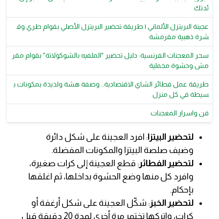
ئدتك
عجينة البريتزل الألماني | طريقة تحضير البريتزل الأصلي بقوام طري وق
شرة ذهبية مقرمشة
سحر المعجنات الفرنسية: دليل تحضير "الملفيه بالشوكولاتة" بقوام مقر
مش وحشوة مخملية
طريقة عمل فطائر الشاي الاقتصادية.. وصفة هشة ولذيذة بمكونات ب
سيطة في كل منزل
فن واسرار المعجنات
لتحضير البيتزا
: افرد العجينة على شكل دائرة
وضيف صلصة البيتزا والمكونات المفضلة.
لتحضير الفطائر
: قطع العجينة إلى كرات صغيرة،
وافرد كل منها وضع الحشوة بداخلها، ثم اغلقها
بإحكام.
لتحضير الخبز
: شكّل العجينة على شكل أرغفة أو
كرات، واتركها تختمر مرة أخرى لمدة 20 دقيقة قبل