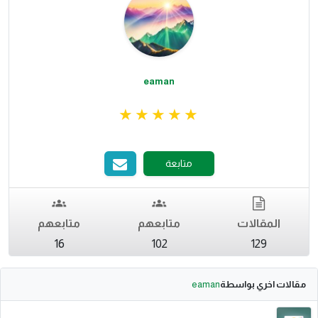
eaman
متابعة
المقالات
متابعهم
متابعهم
16
102
129
مقالات اخري بواسطة
eaman