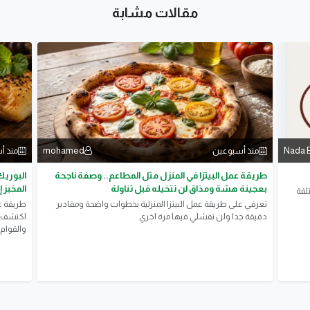
مقالات مشابة
mohamed
Nada 
منذ أسبوعين
منذ أ
طريقة عمل البيتزا في المنزل مثل المطاعم.. وصفة ناجحة
البوريك
بعجينة هشة ومذاق لن تتخيله قبل تناولة
المخبز 
لفة
تعرفي على طريقة عمل البيتزا المنزلية بخطوات واضحة ومقادير
​طريقة ع
دقيقة جدا ولن تفشلي فيها مرة اخري
اكتشف ا
والقوام