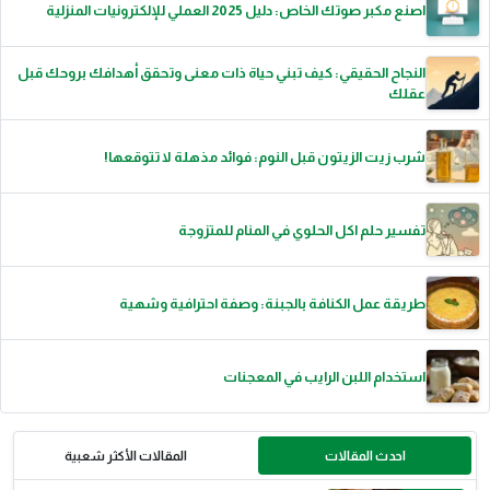
اصنع مكبر صوتك الخاص: دليل 2025 العملي للإلكترونيات المنزلية
النجاح الحقيقي: كيف تبني حياة ذات معنى وتحقق أهدافك بروحك قبل
عقلك
شرب زيت الزيتون قبل النوم: فوائد مذهلة لا تتوقعها!
تفسير حلم اكل الحلوي في المنام للمتزوجة
طريقة عمل الكنافة بالجبنة: وصفة احترافية وشهية
استخدام اللبن الرايب في المعجنات
احدث المقالات
المقالات الأكثر شعبية