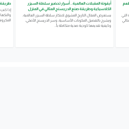
طعم
أيقونة المقبلات العالمية.. أسرار تحضير سلطة السيزر
طريقة 
الكلاسيكية وطريقة صنع الدريسنج المثالي في المنزل
إذا كنتِ
والنكها
التي
يستعرض المقال التاريخ المشوق لابتكار سلطة السيزر العالمية،
المكرون
ثالي
ويشرح بالتفصيل المكونات الأساسية، وسر الدريسنج الأصلي،
وكيفية تقديمها كوجبة صحية متكاملة بأ...