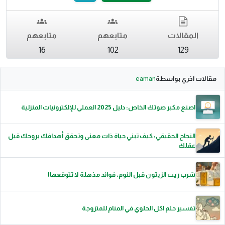
المقالات
متابعهم
متابعهم
16
102
129
مقالات اخري بواسطة
eaman
اصنع مكبر صوتك الخاص: دليل 2025 العملي للإلكترونيات المنزلية
النجاح الحقيقي: كيف تبني حياة ذات معنى وتحقق أهدافك بروحك قبل
عقلك
شرب زيت الزيتون قبل النوم: فوائد مذهلة لا تتوقعها!
تفسير حلم اكل الحلوي في المنام للمتزوجة