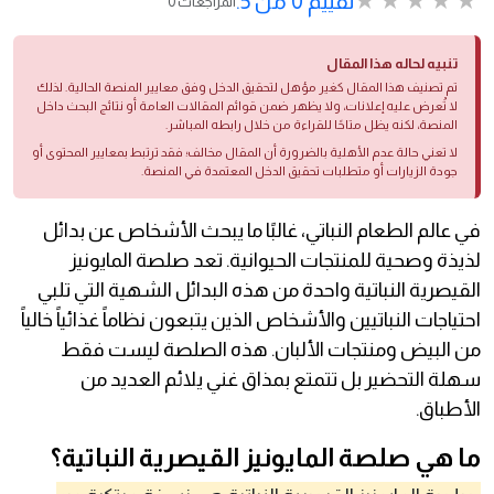
تقييم 0 من 5.
0 المراجعات
تنبيه لحاله هذا المقال
تم تصنيف هذا المقال كغير مؤهل لتحقيق الدخل وفق معايير المنصة الحالية. لذلك
لا تُعرض عليه إعلانات، ولا يظهر ضمن قوائم المقالات العامة أو نتائج البحث داخل
المنصة، لكنه يظل متاحًا للقراءة من خلال رابطه المباشر.
لا تعني حالة عدم الأهلية بالضرورة أن المقال مخالف؛ فقد ترتبط بمعايير المحتوى أو
جودة الزيارات أو متطلبات تحقيق الدخل المعتمدة في المنصة.
في عالم الطعام النباتي، غالبًا ما يبحث الأشخاص عن بدائل
لذيذة وصحية للمنتجات الحيوانية. تعد صلصة المايونيز
القيصرية النباتية واحدة من هذه البدائل الشهية التي تلبي
احتياجات النباتيين والأشخاص الذين يتبعون نظاماً غذائياً خالياً
من البيض ومنتجات الألبان. هذه الصلصة ليست فقط
سهلة التحضير بل تتمتع بمذاق غني يلائم العديد من
الأطباق.
ما هي صلصة المايونيز القيصرية النباتية؟