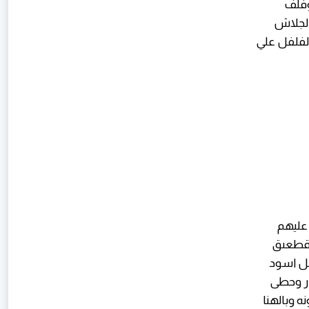
وفلف
الجلاش
الفلفل علي
عليهم
به وقلبي ٥ دقايقه وقلبي ٥ دقايق قطعىق
ل اسود
ار وحطى
 وبالهنا