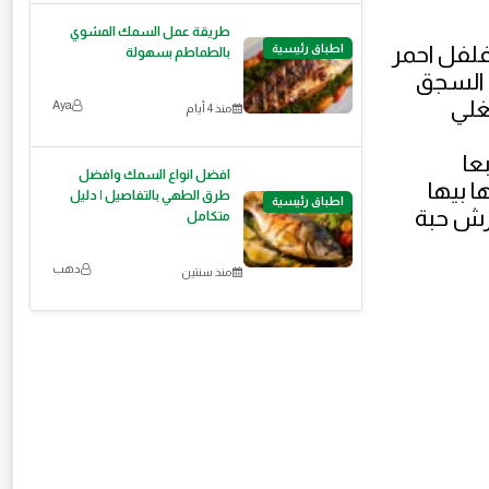
طريقة عمل السمك المشوي
لفل احمر
اطباق رئيسية
بالطماطم بسهولة
 السجق
غلي
Aya
منذ 4 أيام
عا
افضل انواع السمك وافضل
 بيها
طرق الطهي بالتفاصيل | دليل
اطباق رئيسية
رش حبة
متكامل
دهب
منذ سنتين