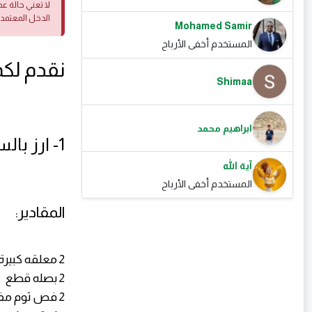
لا تعني حالة ع
الدخل المعتمد
Mohamed Samir
المستخدم أخفى الأرباح
نقدم لكم 11طريقة لعمل ا
Shimaa
ابراهيم محمد
1- ارز بالسجق:
آية الله
المستخدم أخفى الأرباح
المقادير:
2 معلقه كبيرة زيت
2 بصله قطع
2 فص ثوم مفروم