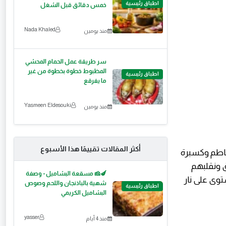
اطباق رئيسية
خمس دقائق قبل الشغل
Nada Khaled
منذ يومين
سر طريقة عمل الحمام المحشي
المظبوط خطوة بخطوة من غير
اطباق رئيسية
ما يفرقع
Yasmeen Eldesouki
منذ يومين
أكثر المقالات تقييمًا هذا الأسبوع
ماطم وكسبرة
 ونقلبهم
🍆🧀 مسقعة البشاميل - وصفة
وى على نار
شهية بالباذنجان واللحم وصوص
اطباق رئيسية
البشاميل الكريمي
yasser
منذ 4 أيام