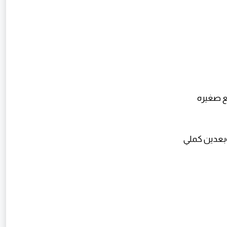
قطعيه قطع صغيره
بعدين كملي