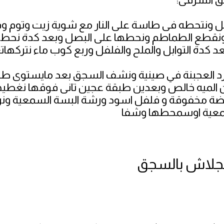
 ونتحطه فى طاسة على النار مع شوية زيت وتوم وف
ونقطع الطماطم ونحطها على البصل وبعد كدة نحط
د كدة التوابل والملح والفلفل وربع كوب ماء نتركهات
د العجبنة في صينية ونشف السجق بعد مايستوى طب
لميه خالص وبعدين طبقة عجين تانى فوقها نغطيها
يضة مخفوقة و فلفل اسود ورشة البسة السمعية ون
سمعية اوسمحطها وشفا
لجلاش بالسجق