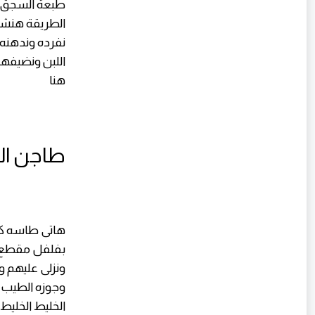
طبعة السجق ا
الطريقة هنشو
نفرده وندهنه
اللبن ونضيفه
هنا
طاجن ال
هاتى طاسه كب
ونزلى عليهم
وجوزه الطيب 
الخليط الخليط