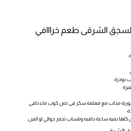
لسجق الشرقى طعم خرااافي
:
 بودرة
يرة
فورية مذاب مع معلقة سكر فى نص كوب ماء دافى
كلها بميه ساعة دافيه وتتساب تخمر حوالي او اتنين.
ق الشرقى: