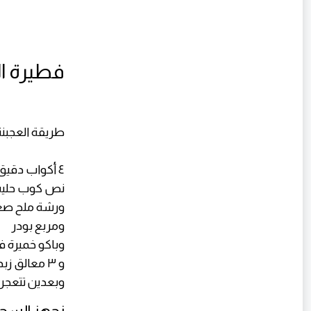
فطيرة ا
طريقة العجبنة
٤ أكواب دقيق
نص كوب حليب
ورشة ملح صغ
ومربع بودر
وباكو خميرة 
و ٣ معالق زبدة
وبعدين تتعجن 
نجهز السج