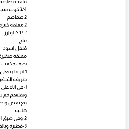
ملعقه صلصه
3/4 كوب سجق
2 طماطم
2 معلقه كبيرة كسبرة مفرومة
2 \ 1 كيلو ارز
ملح
فلفل اسود
معلقه صغيرة 
نصف مكعب
1 لتر ماء مغلى
طريقه التحضي
1-فى اناء ع
ونقلبهم مع ب
مع بعض ونضيف
هاديه
2-وفى طبق التقديم نغرف الارز بالسجق ونرص عليها سجق
3-فطيرة وبالف هنا وشفا