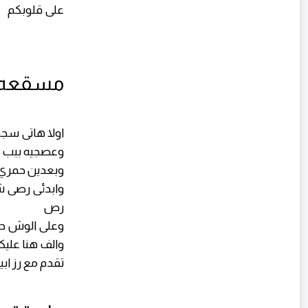
على قلوبكم
مسقعه 
وعصجيه ببب و
وبعدين حمري
وابدئى رصى ش
رص
وعلى الوش ح
والف هنا عليك
تقدم مع رز ا