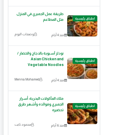
طريقة عمل الجمبري في المنزل
اطباق رئيسية
مثل المطاعم
وصفات اليوم
منذ 4 أيام
نودلز آسيوية بالدجاج والخضار /
Asian Chicken and
اطباق رئيسية
Vegetable Noodles
Menna Mohamed
منذ 4 أيام
ملك المأكولات البحرية: أسرار
الجمبري وفوائده وأشهر طرق
اطباق رئيسية
تحضيره
محمود ثابت
منذ 6 أيام