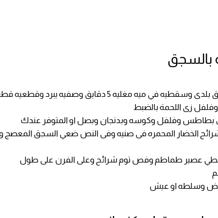
بالسجق
اولا هاتى سجق بلدى وسقطيه في ميه مغليه 5 دقايق وصفيه يبرد و
فلفل زى اللحمة بالضبط
 بطاطس وفلفل وكوسه وبدنجان وبصل او المتوفر عندك
رائح الخضار المحمره فى صنيه وفى النص ضعي السجق المعصج و
طي عصير طماطم وفص توم شرائح وعلى الفرن على طول
م
بيض وسلطه او عيش