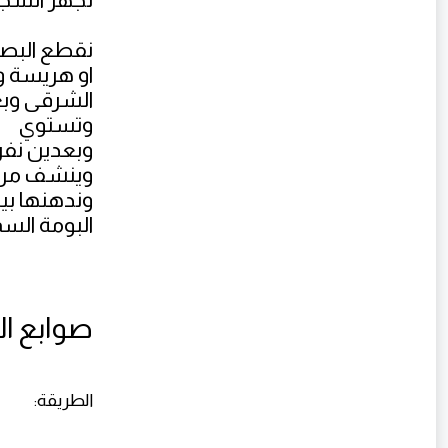
نقطع البصل
او هريسة 
الشرقى وبع
وتستوي
وبعدين نفر
وينشف من ا
وندهنها ب
البومة ال
صوابع ا
الطريقة: