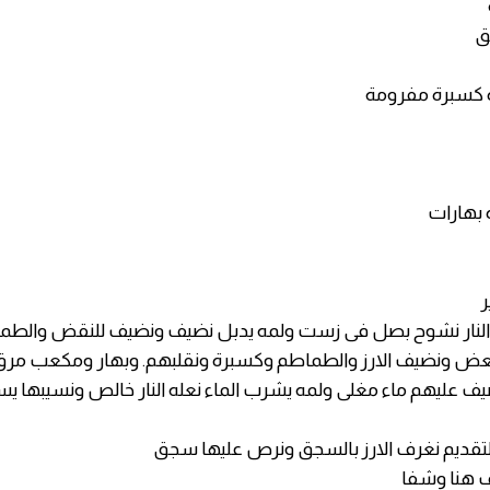
بهارات
ر
لى النار نشوح بصل فى زست ولمه يدبل نضيف ونضيف للنقض والط
عض ونضيف الارز والطماطم وكسبرة ونقلبهم. وبهار ومكعب مرق
 عليهم ماء مغلى ولمه يشرب الماء نعله النار خالص ونسيبها يست