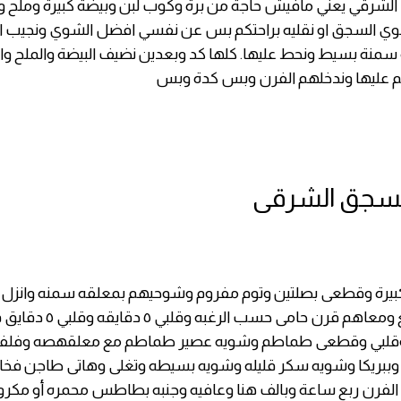
لشرقي يعني مافيش حاجة من برة وكوب لبن وبيضة كبيرة وملح 
ي السجق او نقليه براحتكم بس عن نفسي افضل الشوي ونجيب 
 سمنة بسيط ونحط عليها. كلها كد وبعدين نضيف البيضة والملح و
م عليها وندخلهم الفرن وبس كدة وبس
سجق الشرقى
يرة وقطعى بصلتين وتوم مفروم وشوحيهم بمعلقه سمنه وانزل 
بفلفل مقطع ومعاهم قرن حامى حسب الرغ
 وقلبي وقطعى طماطم وشويه عصير طماطم مع معلقهصه وفلف
وببريكا وشويه سكر قليله وشويه بسيطه وتغلى وهاتى طاجن فخ
 الفرن ربع ساعة وبالف هنا وعافيه وجنبه بطاطس محمره أو مكرونه