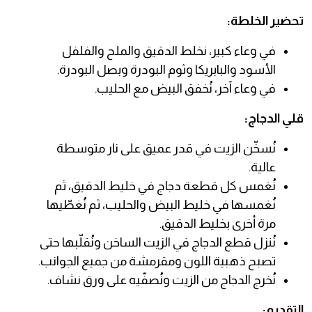
تحضير الخلطة:
في وعاء كبير، نخلط الدقيق والملح والفلفل
الأسود والبابريكا وثوم البودرة وبصل البودرة.
في وعاء آخر، نُخفق البيض مع الحليب.
قلي الدجاج:
نُسخّن الزيت في قدر عميق على نار متوسطة
عالية.
نُغمس كل قطعة دجاج في خليط الدقيق، ثم
نُغمسها في خليط البيض والحليب، ثم نُغطّيها
مرة أخرى بخليط الدقيق.
نُنزل قطع الدجاج في الزيت الساخن ونُقلّبها حتى
تصبح ذهبية اللون ومقرمشة من جميع الجوانب.
نُخرج الدجاج من الزيت ونُصفّيه على ورق نشاف.
التقديم: