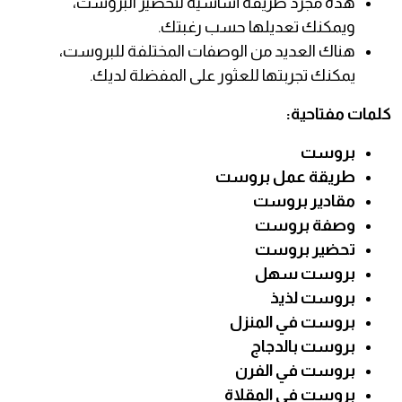
هذه مجرد طريقة أساسية لتحضير البروست،
ويمكنك تعديلها حسب رغبتك.
هناك العديد من الوصفات المختلفة للبروست،
يمكنك تجربتها للعثور على المفضلة لديك.
كلمات مفتاحية:
بروست
طريقة عمل بروست
مقادير بروست
وصفة بروست
تحضير بروست
بروست سهل
بروست لذيذ
بروست في المنزل
بروست بالدجاج
بروست في الفرن
بروست في المقلاة