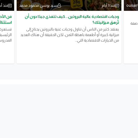
ousam
سيد يونس محمود محمد
منذ 3 أيام
منذ أ
وجبات اقتصادية عالية البروتين.. كيف تتغذى جيدًا دون أن
فن الأط
تُرهق ميزانيتك؟
استثنائ
وصفة
يعتقد كثير من الناس أن تناول وجبات غنية بالبروتين يحتاج إلى
تستعرض ه
ميزانية كبيرة أو أطعمة باهظة الثمن، لكن الحقيقة أن هناك العديد
الرئيسية
من الخيارات الاقتصادية التي...
المدروسة