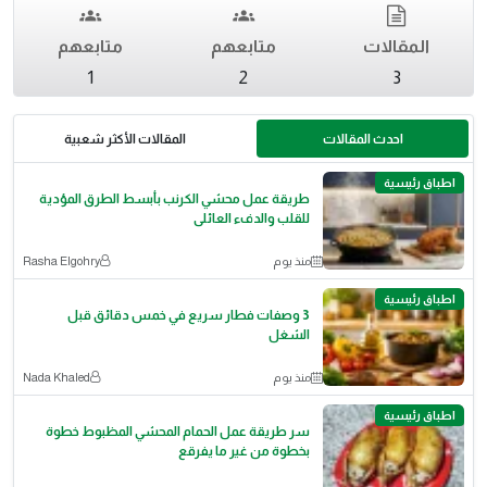
المقالات
متابعهم
متابعهم
1
2
3
احدث المقالات
المقالات الأكثر شعبية
اطباق رئيسية
طريقة عمل محشي الكرنب بأبسط الطرق المؤدية
للقلب والدفء العائلى
منذ يوم
Rasha Elgohry
اطباق رئيسية
3 وصفات فطار سريع في خمس دقائق قبل
الشغل
منذ يوم
Nada Khaled
اطباق رئيسية
سر طريقة عمل الحمام المحشي المظبوط خطوة
بخطوة من غير ما يفرقع