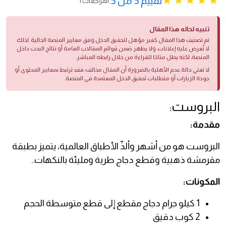
تقييم 5 من 5.
1 المراجعات
تنبيه لحاله هذا المقال
تم تصنيف هذا المقال كغير مؤهل لتحقيق الدخل وفق معايير المنصة الحالية. لذلك
لا تُعرض عليه إعلانات، ولا يظهر ضمن قوائم المقالات العامة أو نتائج البحث داخل
المنصة، لكنه يظل متاحًا للقراءة من خلال رابطه المباشر.
لا تعني حالة عدم الأهلية بالضرورة أن المقال مخالف؛ فقد ترتبط بمعايير المحتوى أو
جودة الزيارات أو متطلبات تحقيق الدخل المعتمدة في المنصة.
البروست:
مقدمة:
البروست هو من أشهر وألذّ الأطباق العالمية، يتميز بطبقة
مقرمشة ذهبية وقطع دجاج طرية ومليئة بالنكهات..
المكونات:
1 كيلو جرام دجاج مقطع إلى قطع متوسطة الحجم
2 كوب دقيق