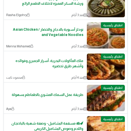
ورشة السكر المميزه لاختلاف الطعم الرائع
منذ 3 أيام
Rasha Elgohry
اطباق رئيسية
نودلز آسيوية بالدجاج والخضار / Asian Chicken
and Vegetable Noodles
منذ 3 أيام
Menna Mohamed
اطباق رئيسية
ملك المأكولات البحرية: أسرار الجمبري وفوائده
وأشهر طرق تحضيره
منذ 4 أيام
محمود ثابت
اطباق رئيسية
طريقة عمل السمك المشوي بالطماطم بسهولة
منذ 3 أيام
Aya
اطباق رئيسية
🍆🧀 مسقعة البشاميل - وصفة شهية بالباذنجان
واللحم وصوص البشاميل الكريمي