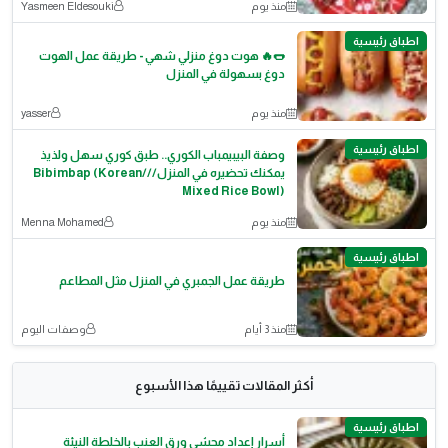
منذ يوم
Yasmeen Eldesouki
اطباق رئيسية
🌭🔥 هوت دوغ منزلي شهي - طريقة عمل الهوت
دوغ بسهولة في المنزل
منذ يوم
yasser
اطباق رئيسية
وصفة البيبيمباب الكوري.. طبق كوري سهل ولذيذ
يمكنك تحضيره في المنزل///Bibimbap (Korean
Mixed Rice Bowl)
منذ يوم
Menna Mohamed
اطباق رئيسية
طريقة عمل الجمبري في المنزل مثل المطاعم
منذ 3 أيام
وصفات اليوم
أكثر المقالات تقييمًا هذا الأسبوع
اطباق رئيسية
أسرار إعداد محشي ورق العنب بالخلطة النيئة