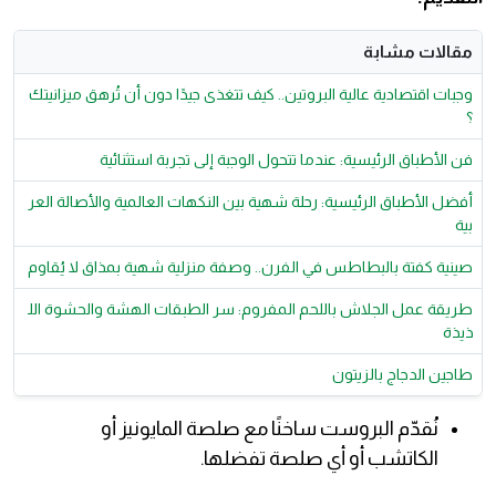
مقالات مشابة
وجبات اقتصادية عالية البروتين.. كيف تتغذى جيدًا دون أن تُرهق ميزانيتك
؟
فن الأطباق الرئيسية: عندما تتحول الوجبة إلى تجربة استثنائية
أفضل الأطباق الرئيسية: رحلة شهية بين النكهات العالمية والأصالة العر
بية
صينية كفتة بالبطاطس في الفرن.. وصفة منزلية شهية بمذاق لا يُقاوم
طريقة عمل الجلاش باللحم المفروم: سر الطبقات الهشة والحشوة الل
ذيذة
طاجين الدجاج بالزيتون
نُقدّم البروست ساخنًا مع صلصة المايونيز أو
الكاتشب أو أي صلصة تفضلها.