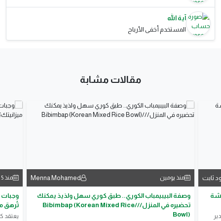
آية الله
المستخدم أخفى الأرباح
مقالات مشابة
د ثابت
Menna Mohamed
منذ يومين
منذ 5 أيام
هشة
وصفة البيبيمباب الكوري.. طبق كوري سهل ولذيذ يمكنك
وجبات ا
تحضيره في المنزل///Bibimbap (Korean Mixed Rice
تُرهق م
Bowl)
ير
يعتقد كث