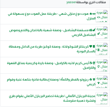
مقالات اخري بواسطة
yasser
🌭🔥 هوت دوغ منزلي شهي - طريقة عمل الهوت دوغ بسهولة في
المنزل
🍆🧀 مسقعة البشاميل - وصفة شهية بالباذنجان واللحم وصوص
البشاميل الكريمي
🍫🤎 كرينكلز الشوكولاتة : وصفة كوكيز طرية من الداخل ومغطاة
بالسكر البودرة
🍨☕ آيس كريم لاتيه بالكراميل - وصفة باردة وكريمية بمذاق القهوة
والكراميل
🍄🍚 ريزوتو بالفطر والكمأة | وصفة إيطالية فاخرة بنكهة غنية وقوام
كريمي
عجينة البريتزل الألماني | طريقة تحضير البريتزل الأصلي بقوام طري
وقشرة ذهبية مقرمشة