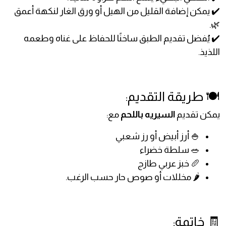
✔️ يمكن إضافة القليل من الهيل أو ورق الغار لنكهة أعمق
🌿.
✔️ يُفضل تقديم الطبق ساخنًا للحفاظ على غناه وطعمه
اللذيذ.
🍽️ طريقة التقديم:
يمكن تقديم
السيريه باللحم
مع:
🍚 أرز أبيض أو رز شعبي
🥗 سلطة خضراء
🥖 خبز عربي طازج
🌶️ مخللات أو صوص حار حسب الرغب.
🧾 خاتمة: