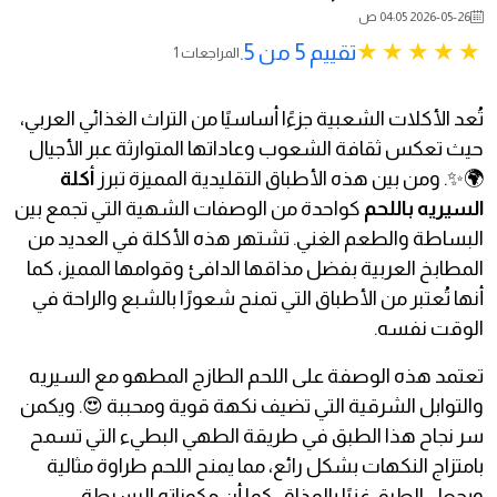
2026-05-26 04:05 ص
تقييم 5 من 5.
1 المراجعات
تُعد الأكلات الشعبية جزءًا أساسيًا من التراث الغذائي العربي،
حيث تعكس ثقافة الشعوب وعاداتها المتوارثة عبر الأجيال
🌍✨. ومن بين هذه الأطباق التقليدية المميزة تبرز
أكلة
السيريه باللحم
كواحدة من الوصفات الشهية التي تجمع بين
البساطة والطعم الغني. تشتهر هذه الأكلة في العديد من
المطابخ العربية بفضل مذاقها الدافئ وقوامها المميز، كما
أنها تُعتبر من الأطباق التي تمنح شعورًا بالشبع والراحة في
الوقت نفسه.
تعتمد هذه الوصفة على اللحم الطازج المطهو مع السيريه
والتوابل الشرقية التي تضيف نكهة قوية ومحببة 😍. ويكمن
سر نجاح هذا الطبق في طريقة الطهي البطيء التي تسمح
بامتزاج النكهات بشكل رائع، مما يمنح اللحم طراوة مثالية
ويجعل الطبق غنيًا بالمذاق. كما أن مكوناته البسيطة