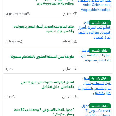
and Vegetable Noodles
منذ 4 أيام
Menna Mohamed
اطباق رئيسية
ملك المأكولات البحرية: أسرار الجمبري وفوائده
وأشهر طرق تحضيره
منذ 6 أيام
محمود ثابت
اطباق رئيسية
طريقة عمل السمك المشوي بالطماطم بسهولة
منذ 4 أيام
Aya
اطباق رئيسية
افضل انواع السمك وافضل طرق الطهي
بالتفاصيل | دليل متكامل
منذ سنتين
دهب
اطباق رئيسية
"جدول الغداء الأسبوعي: 7 وصفات ب 50 جنيه
ومش هتزهقي".