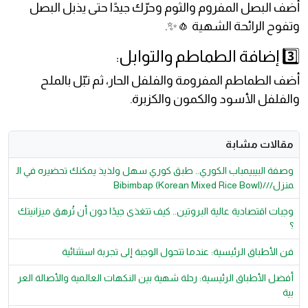
أضف البصل المفروم والثوم وحرّك جيدًا حتى يذبل البصل
وتفوح الرائحة الشهية 🧄✨.
3️⃣ إضافة الطماطم والتوابل:
أضف الطماطم المفرومة والفلفل الحار، ثم تبّل بالملح
والفلفل الأسود والكمون والكزبرة.
مقالات مشابة
وصفة البيبيمباب الكوري.. طبق كوري سهل ولذيذ يمكنك تحضيره في ال
منزل///Bibimbap (Korean Mixed Rice Bowl)
وجبات اقتصادية عالية البروتين.. كيف تتغذى جيدًا دون أن تُرهق ميزانيتك
؟
فن الأطباق الرئيسية: عندما تتحول الوجبة إلى تجربة استثنائية
أفضل الأطباق الرئيسية: رحلة شهية بين النكهات العالمية والأصالة العر
بية