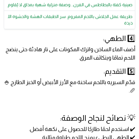
صينية كفتة بالبطاطس في الفرن.. وصفة منزلية شهية بمذاق لا يُقاوم
طريقة عمل الجلاش باللحم المفروم: سر الطبقات الهشة والحشوة الل
ذيذة
4️⃣ الطهي:
أضف الماء الساخن واترك المكونات على نار هادئة حتى ينضج
اللحم تمامًا ويتكاثف المرق.
5️⃣ التقديم:
قدّم السيريه باللحم ساخنة مع الأرز الأبيض أو الخبز الطازج 🍚
🥖.
💡 نصائح لنجاح الوصفة:
✔️ استخدم لحمًا طازجًا للحصول على نكهة أفضل.
✔️ الطهي البطيء يمنح اللحم طراوة مثالية.