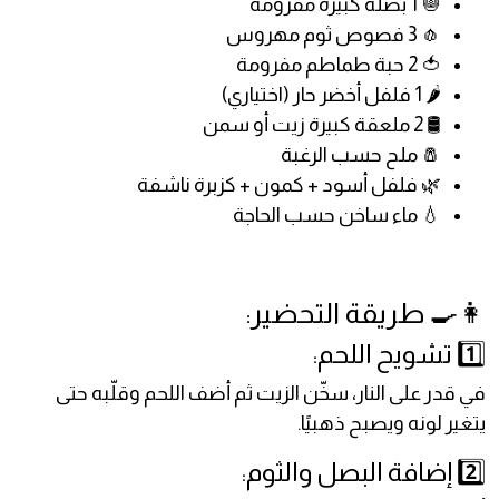
🧅 1 بصلة كبيرة مفرومة
🧄 3 فصوص ثوم مهروس
🍅 2 حبة طماطم مفرومة
🌶️ 1 فلفل أخضر حار (اختياري)
🛢️ 2 ملعقة كبيرة زيت أو سمن
🧂 ملح حسب الرغبة
🌿 فلفل أسود + كمون + كزبرة ناشفة
💧 ماء ساخن حسب الحاجة
👩‍🍳 طريقة التحضير:
1️⃣ تشويح اللحم:
في قدر على النار، سخّن الزيت ثم أضف اللحم وقلّبه حتى
يتغير لونه ويصبح ذهبيًا.
2️⃣ إضافة البصل والثوم: