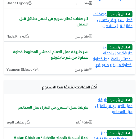
منذ يومين
Rasha Elgohry
اطباق رئيسية
3 وصفات فطار سريع في خمس دقائق قبل
الشغل
منذ يومين
Nada Khaled
اطباق رئيسية
سر طريقة عمل الحمام المحشي المظبوط خطوة
بخطوة من غير ما يفرقع
منذ يومين
Yasmeen Eldesouki
أكثر المقالات تقييمًا هذا الأسبوع
اطباق رئيسية
طريقة عمل الجمبري في المنزل مثل المطاعم
منذ 4 أيام
وصفات اليوم
اطباق رئيسية
نودلز آسيوية بالدجاج والخضار / Asian Chicken