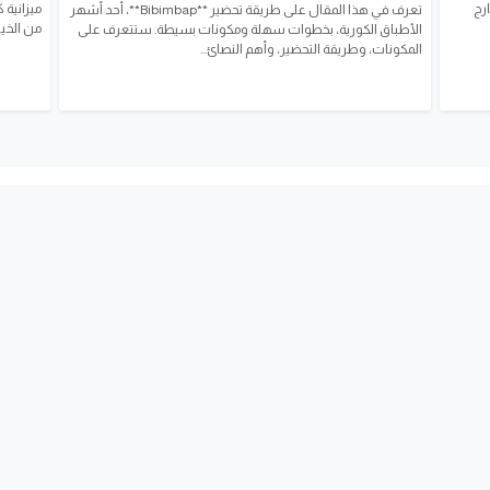
رج
ميزانية 
تعرف في هذا المقال على طريقة تحضير **Bibimbap**، أحد أشهر
من الخيار
الأطباق الكورية، بخطوات سهلة ومكونات بسيطة. ستتعرف على
المكونات، وطريقة التحضير، وأهم النصائ...