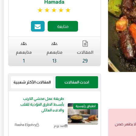
Hamada
تقييم 5 من 5.
متابعة
المقالات
متابعهم
متابعهم
1
13
29
احدث المقالات
المقالات الأكثر شعبية
طريقة عمل محشي الكرنب
بأبسط الطرق المؤدية للقلب
اطباق رئيسية
والدفء العائلى
 ولا يظهر ضمن
Rasha Elgohry
منذ يوم