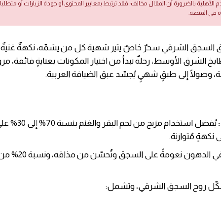
دم الأهلية بالضرورة أن المقال مخالف؛ فقد ترتبط بمعايير المحتوى أو جودة الزيارات أو متطلب
ة في المنصة.
السجق الشرقي سحرٌ خاصٌ يثير شهية كل من يشمّه، نكهةٌ غنيةٌ تُ
خ الشرق الأوسط، رحلةٌ تبدأ من اختيار المكونات بعنايةٍ فائقة، مر
نة، وصولًا إلى طبقٍ شهيٍ يُجسّد عبق الضيافة العربية.
يُفضل استخدام مزيج من لحم 
كهةٍ مُتوازنة.
تُضفي الدهون نعومةً على ا
ّل روح السجق الشرقي، وتشمل: