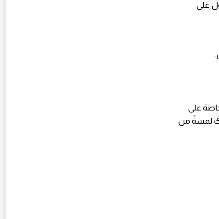
ول على
لخاصة على
كَ لمسةً من