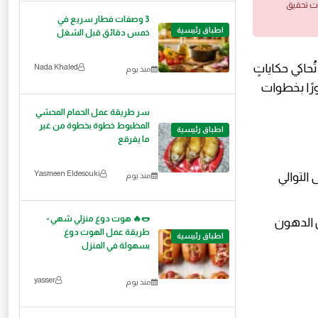
ات تحقيق
3 وصفات فطار سريع في
اطباق رئيسية
خمس دقائق قبل الشغل
حاكي حكاياتٍ
Nada Khaled
منذ يوم
ورًا بخطوات
سر طريقة عمل الحمام المحشي
المظبوط خطوة بخطوة من غير
اطباق رئيسية
ما يفرقع
Yasmeen Eldesouki
البقر والغنم بنسبة 70% إلى 30% على التوالي
منذ يوم
🌭🔥 هوت دوغ منزلي شهي -
لسجق وتُحسّن من مذاقه، ونسبة 20% من الدهون
طريقة عمل الهوت دوغ
اطباق رئيسية
بسهولة في المنزل
yasser
منذ يوم