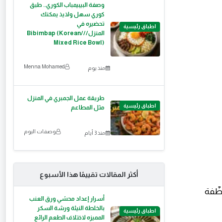
وصفة البيبيمباب الكوري.. طبق
كوري سهل ولذيذ يمكنك
تحضيره في
اطباق رئيسية
المنزل///Bibimbap (Korean
Mixed Rice Bowl)
Menna Mohamed
منذ يوم
طريقة عمل الجمبري في المنزل
اطباق رئيسية
مثل المطاعم
وصفات اليوم
منذ 3 أيام
أكثر المقالات تقييمًا هذا الأسبوع
ظّفة
أسرار إعداد محشي ورق العنب
بالخلطة النيئة ورشة السكر
اطباق رئيسية
المميزه لاختلاف الطعم الرائع