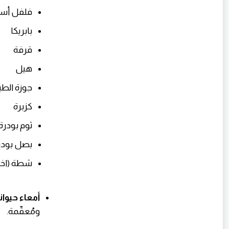
فلفل أس
بابريكا
قرفة
هيل
جوزة الط
كزبرة
ثوم بودرة
بصل بودر
شطة (اخت
أمعاء حيوان
ومُعقّمة.