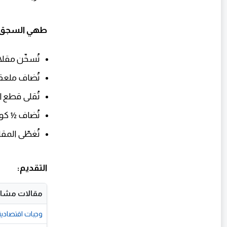
طهي السجق:
تُسخّن مقلا
تُضاف ملعقةٌ
تُقلى قطع السجق لمدّة 5-7 
تُضاف ½ كوب
تُغطّى المقلاة وتُتر
التقديم:
مقالات مشاب
وجبات اقتصادية 