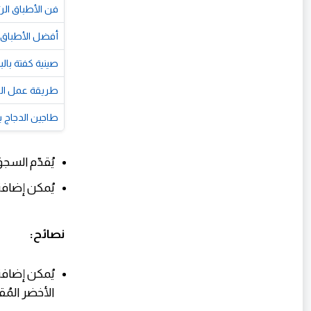
فن الأطباق الرئ
أفضل الأطباق ا
صينية كفتة بال
طريقة عمل الج
طاجين الدجاج ب
يُقدّم السجق
يُمكن إضافة
نصائح:
يُمكن إضافة
الأخضر المُق