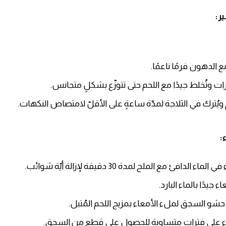
ر:
مع الدهون فرمًا ناعمًا.
ات وتُخلط جيدًا مع اللحم حتى تتوزّع بشكلٍ متجانس.
 ويُترك في الثلاجة لمدّة ساعةٍ على الأقلّ لامتصاص النكهات.
:
ماء الدافئ مع الملح لمدة 30 دقيقة لإزالة أيّة شوائب.
 جيدًا بالماء البارد.
 حشو السجق لملء الأمعاء بمزيج اللحم المُتبل.
اء على فتراتٍ متساوية للحصول على قطعٍ من السجق.