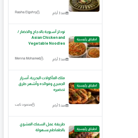
Rasha Elgohry
منذ 3 أيام
نودلز آسيوية بالدجاج والخضار /
Asian Chicken and
اطباق رئيسية
Vegetable Noodles
Menna Mohamed
منذ 3 أيام
ملك المأكولات البحرية: أسرار
الجمبري وفوائده وأشهر طرق
اطباق رئيسية
تحضيره
محمود ثابت
منذ 5 أيام
طريقة عمل السمك المشوي
اطباق رئيسية
بالطماطم بسهولة