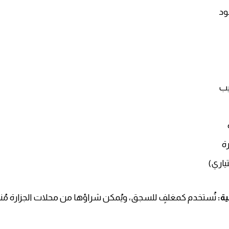
ود
يب
ة
ياري)
ية:
تُستخدم كمغلفٍ للسجق، ويُمكن شراؤها من محلات الجزارة مُن