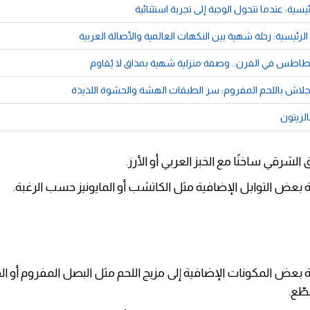
يسية: عندما تتحول الوجبة إلى تجربة استثنائية
لرئيسية: رحلة شهية بين النكهات العالمية والأصالة العربية
بطاطس في الفرن.. وصفة منزلية شهية بمذاق لا يُقاوم
لاش باللحم المفروم: سر الطبقات الهشة والحشوة اللذيذة
الزيتون
 الشرقي ساخنًا مع الخبز العربي أو الأرز.
 بعض التوابل الإضافية مثل الكاتشب أو المايونيز حسب الرغبة.
 بعض المكونات الإضافية إلى مزيج اللحم مثل البصل المفروم أو ا
طّع.