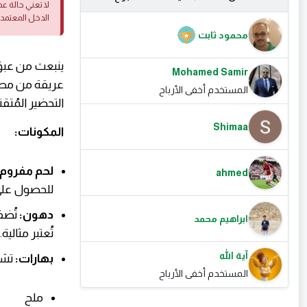
لا تعني حالة ع
الدخل المعتمد
محمود ثابت
ينبعث من عبق 
Mohamed Samir
عريقة من مطاب
المستخدم أخفى الأرباح
التحضير المُتق
Shimaa
المكونات:
لحم مفروم:
ahmed
للحصول على ن
دهون:
ابراهيم محمد
تُعتبر مثالية.
آية الله
بهارات:
تشك
المستخدم أخفى الأرباح
ملح