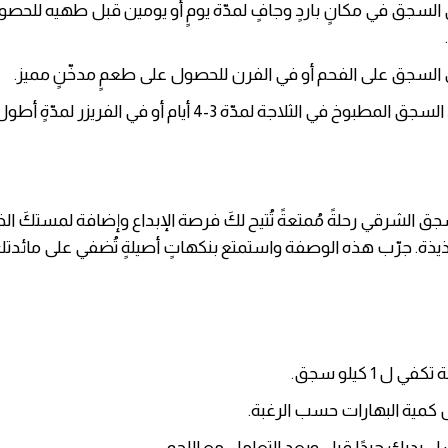
 السجق في مكانٍ باردٍ وجافٍ لمدّة يومٍ أو يومين قبل طهيه للحص
السجق على الفحم أو في الفرن للحصول على طعمٍ مدخّنٍ مميز.
بوخ في الثلاجة لمدّة 3-4 أيام أو في الفريزر لمدّةٍ أطول.
سجق الشرقي رحلةً مُمتعةً تُتيح لكَ فرصة الإبداع وإضافة لمستكَ ا
لذيذة. جرّب هذه الوصفة واستمتع بنكهاتٍ أصيلةٍ تُضفي على مائدت
 ل 1 كيلو سجق.
 كمية البهارات حسب الرغبة.
 يديك جيدًا قبل وبعد التعامل مع اللحم.