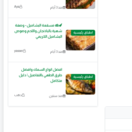
Aya
منذ 3 أيام
🍆🧀 مسقعة البشاميل - وصفة
شهية بالباذنجان واللحم وصوص
اطباق رئيسية
البشاميل الكريمي
yasser
منذ 3 أيام
افضل انواع السمك وافضل
طرق الطهي بالتفاصيل | دليل
اطباق رئيسية
متكامل
دهب
منذ سنتين