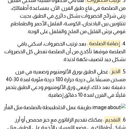
3.
ترتيب الخضروات
: هنا تأتي الخطوة الفنية! اسكبي القليل
من الصلصة في قاع طبق الفرن. الآن، بمساعدة أطفالكِ،
رتبي شرائح الخضروات بشكل دائري في الطبق، بحيث
تتناوبين بين الباذنجان، الكوسة، الفلفل الأحمر والطماطم.
قومي برش القليل من الملح والفلفل على الوجه.
4.
إضافة الصلصة
: بعد ترتيب الخضروات، اسكبي باقي
الصلصة فوقها. تأكدي من أن الصلصة تغطي كل الخضروات
بشكل جيد لتضيف نكهة لذيذة.
5.
الخبز
: غطي الطبق بورق الألومنيوم وضعيه في فرن
مسخن مسبقًا على درجة حرارة 180 درجة مئوية لمدة 30-40
دقيقة. بعد ذلك، ارفعي ورق الألومنيوم ودعي الطبق يتحمر
قليلاً في الفرن لمدة 10 دقائق إضافية.
6.
التقديم
: يمكنك تقديم الراتاتوي مع خبز محمص أو أرز.
شاركي أطفالك في وضع اللمسات الأخيرة على الطبق، مثل