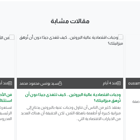
مقالات مشابة
ousam
سيد يونس محمود محمد
منذ 4 أيام
منذ أ
وجبات اقتصادية عالية البروتين.. كيف تتغذى جيدًا دون أن
فن الأط
تُرهق ميزانيتك؟
استثنائ
وصفة
يعتقد كثير من الناس أن تناول وجبات غنية بالبروتين يحتاج إلى
تستعرض ه
ميزانية كبيرة أو أطعمة باهظة الثمن، لكن الحقيقة أن هناك العديد
الرئيسية
من الخيارات الاقتصادية التي...
المدروسة