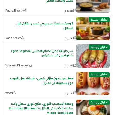
للقلب والدفء العائلى
منذ يوم
Rasha Elgohry
اطباق رئيسية
3 وصفات فطار سريع في خمس دقائق قبل
الشغل
منذ يوم
Nada Khaled
اطباق رئيسية
سر طريقة عمل الحمام المحشي المظبوط خطوة
بخطوة من غير ما يفرقع
منذ يوم
Yasmeen Eldesouki
اطباق رئيسية
🌭🔥 هوت دوغ منزلي شهي - طريقة عمل الهوت
دوغ بسهولة في المنزل
منذ يوم
yasser
اطباق رئيسية
وصفة البيبيمباب الكوري.. طبق كوري سهل ولذيذ
يمكنك تحضيره في المنزل///Bibimbap (Korean
Mixed Rice Bowl)