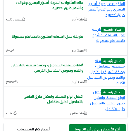
ملك المأكولات البحرية: أسرار الجمبري وفوائده
وأشهر طرق تحضيره
منذ 4 أيام
محمود ثابت
اطباق رئيسية
طريقة عمل السمك المشوي بالطماطم بسهولة
منذ 3 أيام
Aya
اطباق رئيسية
🍆🧀 مسقعة البشاميل - وصفة شهية بالباذنجان
واللحم وصوص البشاميل الكريمي
منذ 3 أيام
yasser
اطباق رئيسية
افضل انواع السمك وافضل طرق الطهي
بالتفاصيل | دليل متكامل
منذ سنتين
دهب
أكثر الأعضاء ربح في آخر 30 يومًا
أعضاء كبار الشخصيات