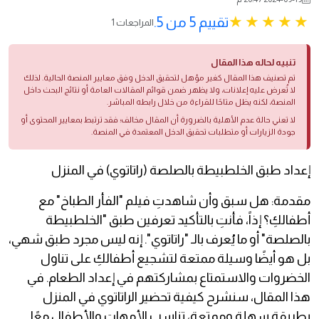
تقييم 5 من 5.
1 المراجعات
تنبيه لحاله هذا المقال
تم تصنيف هذا المقال كغير مؤهل لتحقيق الدخل وفق معايير المنصة الحالية. لذلك
لا تُعرض عليه إعلانات، ولا يظهر ضمن قوائم المقالات العامة أو نتائج البحث داخل
المنصة، لكنه يظل متاحًا للقراءة من خلال رابطه المباشر.
لا تعني حالة عدم الأهلية بالضرورة أن المقال مخالف؛ فقد ترتبط بمعايير المحتوى أو
جودة الزيارات أو متطلبات تحقيق الدخل المعتمدة في المنصة.
إعداد طبق الخلطبيطة بالصلصة (راتاتوي) في المنزل
مقدمة: هل سبق وأن شاهدتِ فيلم "الفأر الطباخ" مع
أطفالكِ؟ إذاً، فأنتِ بالتأكيد تعرفين طبق "الخلطبيطة
بالصلصة" أو ما يُعرف بالـ "راتاتوي". إنه ليس مجرد طبق شهي،
بل هو أيضًا وسيلة ممتعة لتشجيع أطفالكِ على تناول
الخضروات والاستمتاع بمشاركتهم في إعداد الطعام. في
هذا المقال، سنشرح كيفية تحضير الراتاتوي في المنزل
بطريقة سهلة وممتعة، تناسب الأمهات والأطفال معًا.