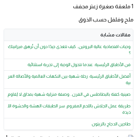
1 ملعقة صغيرة زعتر مجفف
ملح وفلفل حسب الذوق
مقالات مشابة
وجبات اقتصادية عالية البروتين.. كيف تتغذى جيدًا دون أن تُرهق ميزانيتك
؟
فن الأطباق الرئيسية: عندما تتحول الوجبة إلى تجربة استثنائية
أفضل الأطباق الرئيسية: رحلة شهية بين النكهات العالمية والأصالة العر
بية
صينية كفتة بالبطاطس في الفرن.. وصفة منزلية شهية بمذاق لا يُقاوم
طريقة عمل الجلاش باللحم المفروم: سر الطبقات الهشة والحشوة الل
ذيذة
طاجين الدجاج بالزيتون