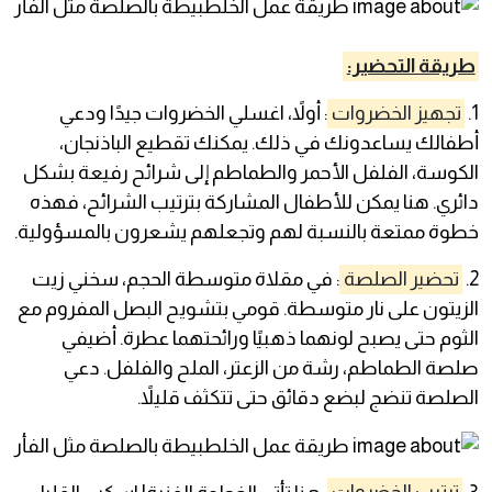
طريقة التحضير:
1.
تجهيز الخضروات
: أولاً، اغسلي الخضروات جيدًا ودعي
أطفالك يساعدونك في ذلك. يمكنك تقطيع الباذنجان،
الكوسة، الفلفل الأحمر والطماطم إلى شرائح رفيعة بشكل
دائري. هنا يمكن للأطفال المشاركة بترتيب الشرائح، فهذه
خطوة ممتعة بالنسبة لهم وتجعلهم يشعرون بالمسؤولية.
2.
تحضير الصلصة
: في مقلاة متوسطة الحجم، سخني زيت
الزيتون على نار متوسطة. قومي بتشويح البصل المفروم مع
الثوم حتى يصبح لونهما ذهبيًا ورائحتهما عطرة. أضيفي
صلصة الطماطم، رشة من الزعتر، الملح والفلفل. دعي
الصلصة تنضج لبضع دقائق حتى تتكثف قليلاً.